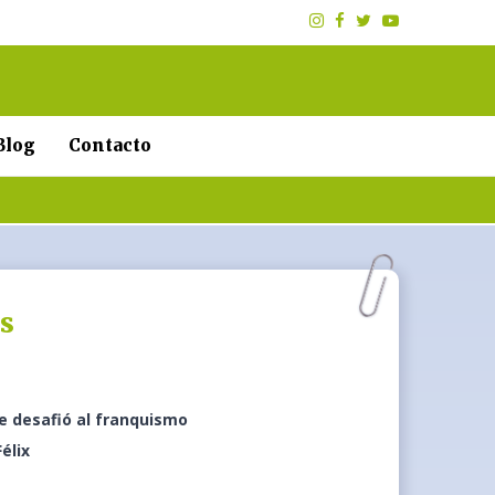
Blog
Contacto
s
e desafió al franquismo
élix