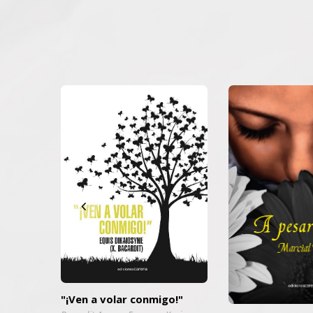
"¡Ven a volar conmigo!"
elo