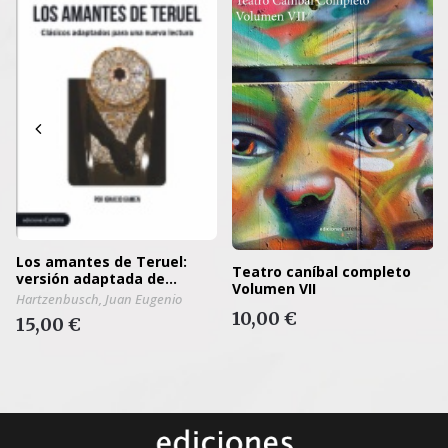
Los amantes de Teruel:
Teatro caníbal completo
versión adaptada de
Volumen VII
Ignacio Gamen
Hartzenbusch, Juan Eugenio
10,00 €
15,00 €