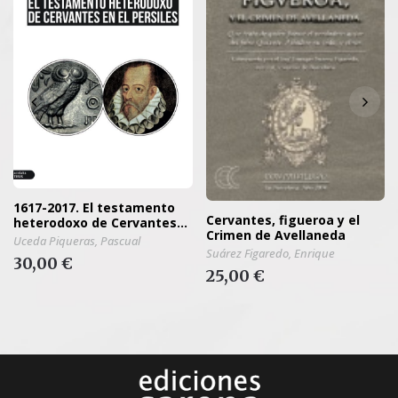
1617-2017. El testamento
Cervantes, figueroa y el
heterodoxo de Cervantes
Crimen de Avellaneda
en el Persiles
Uceda Piqueras, Pascual
Suárez Figaredo, Enrique
30,00 €
25,00 €