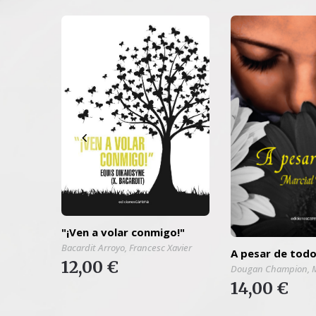
"¡Ven a volar conmigo!"
elo
Bacardit Arroyo, Francesc Xavier
A pesar de tod
12,00 €
Dougan Champion, M
14,00 €