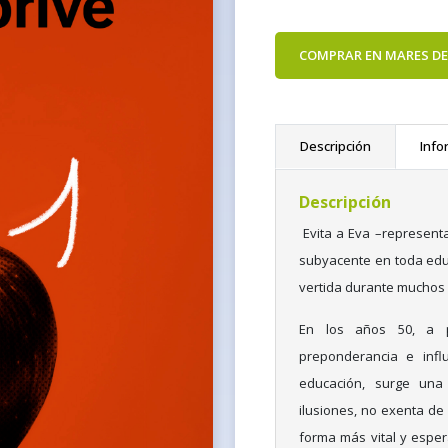
COMPRAR EN MARES DE
Descripción
Info
Descripción
Evita a Eva –representa
subyacente en toda educac
vertida durante muchos 
En los años 50, a p
preponderancia e influ
educación, surge una 
ilusiones, no exenta de
forma más vital y espe