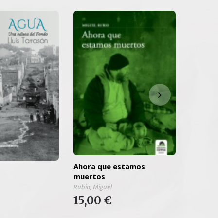
Ahora que estamos
Al otro
muertos
Arranz Mol
Rubio, Miguel
13,0
15,00 €