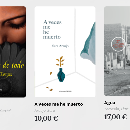
Agua
A veces me he muerto
o
Tarrasón, Lluís
Araujo, Sara
arcial
17,00 €
10,00 €