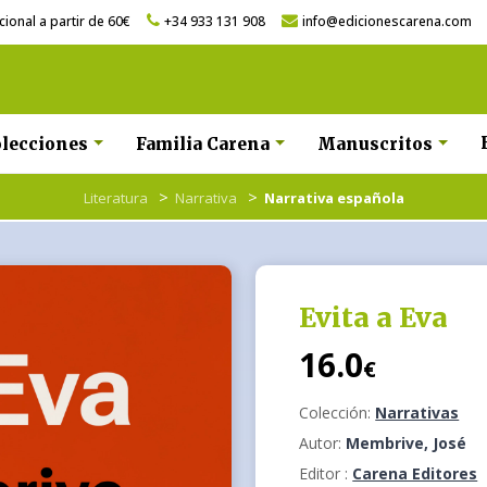
ional a partir de 60€
+34 933 131 908
info@edicionescarena.com
lecciones
Familia Carena
Manuscritos
>
>
Literatura
Narrativa
Narrativa española
Evita a Eva
16.0
€
Colección:
Narrativas
Autor:
Membrive, José
Editor :
Carena Editores