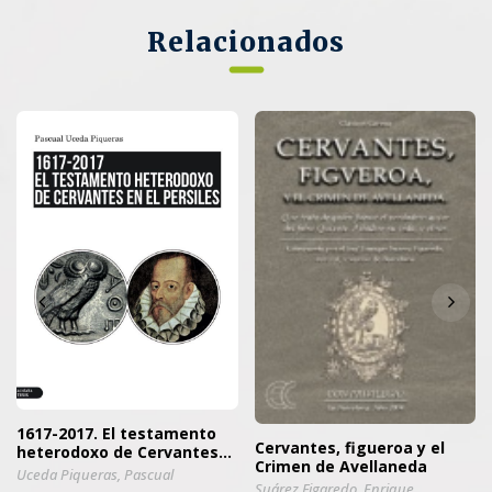
Relacionados
1617-2017. El testamento
Cervantes, figueroa y el
heterodoxo de Cervantes
Crimen de Avellaneda
en el Persiles
Uceda Piqueras, Pascual
Suárez Figaredo, Enrique