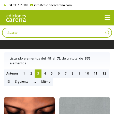
+34 933 131 908
info@edicionescarena.com
Listando elementos del
49
al
72
de un total de
376
elementos
Anterior
1
2
3
4
5
6
7
8
9
10
11
12
13
Siguiente
...
Último