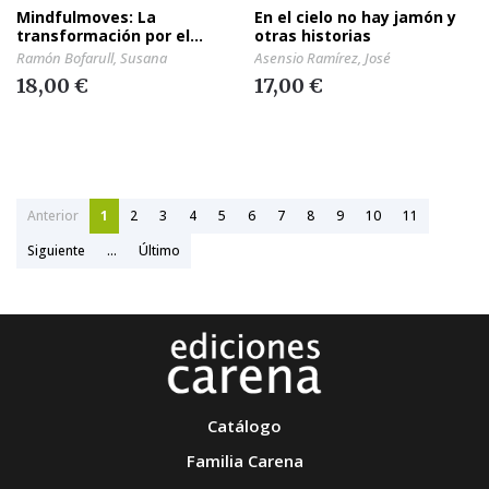
Mindfulmoves: La
En el cielo no hay jamón y
transformación por el
otras historias
movimiento
Ramón Bofarull, Susana
Asensio Ramírez, José
18,00 €
17,00 €
Anterior
1
2
3
4
5
6
7
8
9
10
11
Siguiente
...
Último
Catálogo
Familia Carena