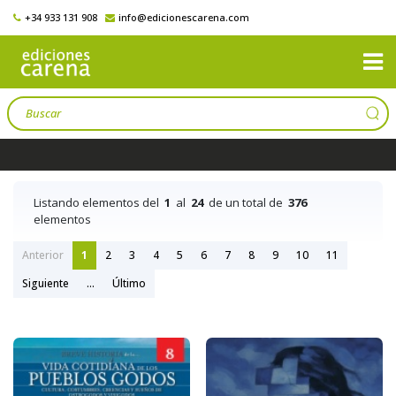
+34 933 131 908
info@edicionescarena.com
Listando elementos del
1
al
24
de un total de
376
elementos
Anterior
1
2
3
4
5
6
7
8
9
10
11
Siguiente
...
Último