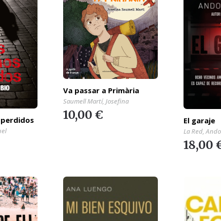
Va passar a Primària
Saumell Martí, Josefina
10,00 €
 perdidos
El garaje
uel
La Red, Ando
18,00 