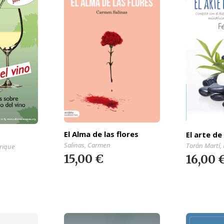
El Alma de las flores
El arte de
Salinas, Carmen
Torán Martí, 
rique
15,00 €
16,00 