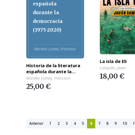
española
durante la
democracia
(1975-2020)
Morales Lomas, Francisco
La isla de Eli
Historia de la literatura
Campillo, Javier
española durante la
18,00 €
democracia (1975-2020)
Morales Lomas, Francisco
25,00 €
Anterior
1
2
3
4
5
6
7
8
9
10
1