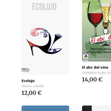
El abc del vino
Peribáñez Rufas, En
14,00 €
Ecolujo
Neveur, Camille
12,00 €