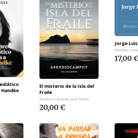
Jorge 
Morales 
Jorge Lui
Morales Loma
17,00 
ediático
El misterio de la Isla del
r Handke
Fraile
Asensio Campoy, José María
20,00 €