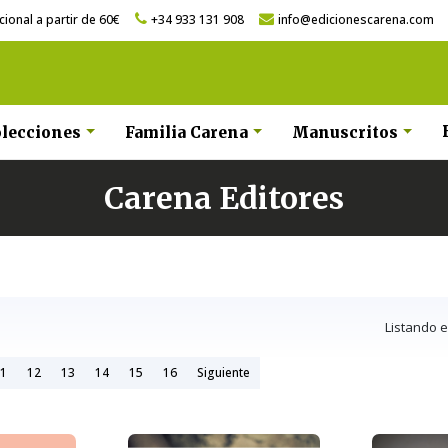
ional a partir de 60€
+34 933 131 908
info@edicionescarena.com
lecciones
Familia Carena
Manuscritos
Carena Editores
Listando 
1
12
13
14
15
16
Siguiente