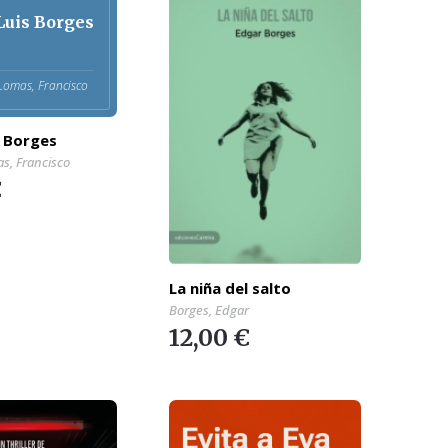
Luis Borges
Lomas, Francisco
s Borges
s, Francisco
€
La niña del salto
Borges, Edgar
12,00 €