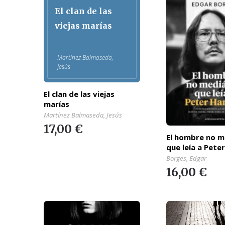
El clan de las
viejas marías
Martínez Balmaseda,
Jesús
El clan de las viejas
marías
Martínez Balmaseda, Jesús
17,00 €
El hombre no m
que leía a Pete
Borges, Edgar
16,00 €