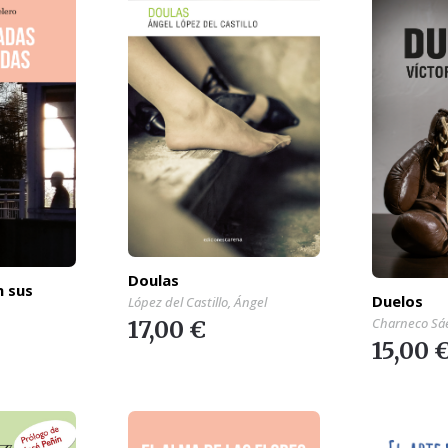
Doulas
n sus
Duelos
López del Castillo, Ángel
Charneco Sáe
17,00 €
15,00 