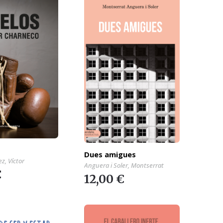
Dues amigues
z, Víctor
Anguera i Soler, Montserrat
€
12,00 €