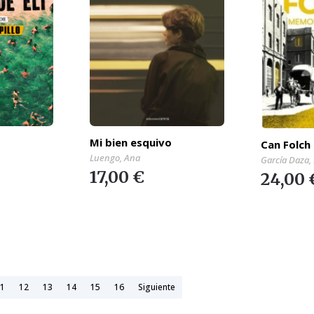
Mi bien esquivo
Can Folch
Luengo, Ana
García Daza,
17,00 €
24,00 
1
12
13
14
15
16
Siguiente