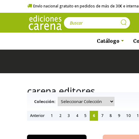
Envío nacional gratuito en pedidos de más de 30€ e internac
Catálogo
Co
carena editores
Colección:
Anterior
1
2
3
4
5
6
7
8
9
10
1